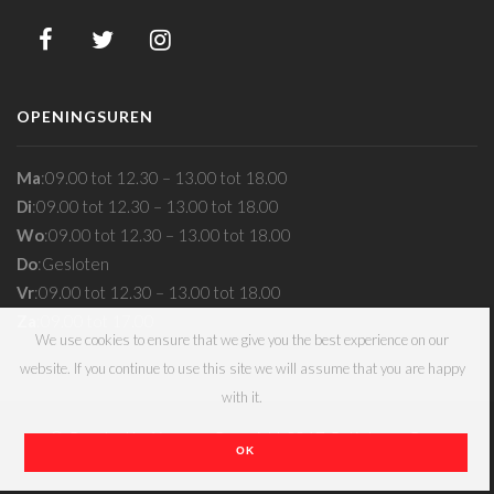
OPENINGSUREN
Ma
:
09.00 tot 12.30 – 13.00 tot 18.00
Di
:
09.00 tot 12.30 – 13.00 tot 18.00
Wo
:
09.00 tot 12.30 – 13.00 tot 18.00
Do
:
Gesloten
Vr
:
09.00 tot 12.30 – 13.00 tot 18.00
Za
:
09.00 tot 17.00
We use cookies to ensure that we give you the best experience on our
website. If you continue to use this site we will assume that you are happy
with it.
© Created by Xpoos – Copyright 2017 Optiek van Gorp
OK