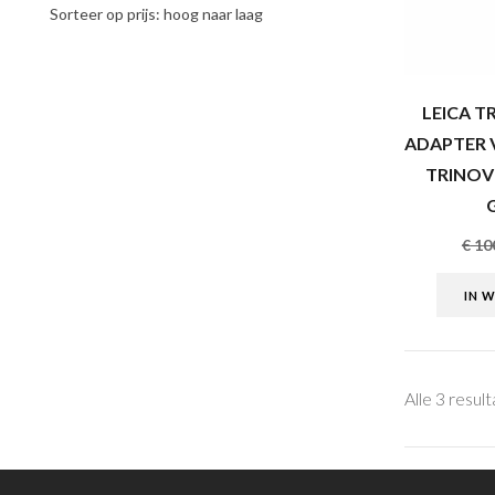
Sorteer op prijs: hoog naar laag
LEICA T
ADAPTER 
TRINOV
€
10
IN 
Alle 3 resul