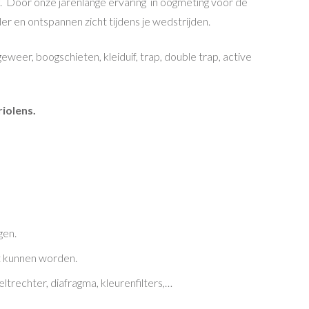
ing. Door onze jarenlange ervaring in oogmeting voor de
er en ontspannen zicht tijdens je wedstrijden.
eer, boogschieten, kleiduif, trap, double trap, active
iolens.
gen.
et kunnen worden.
eltrechter, diafragma, kleurenfilters,…