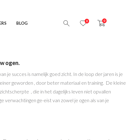
0
0
ERS
BLOG
uw ogen.
an je succes is namelijk goed zicht. In de loop der jaren is je
einer geworden , door beter materiaal en training. De kleine
 zichtscherpte , die in het dagelijks leven niet opvallen
 verwachtingen ge-eist van zowel je ogen als van je