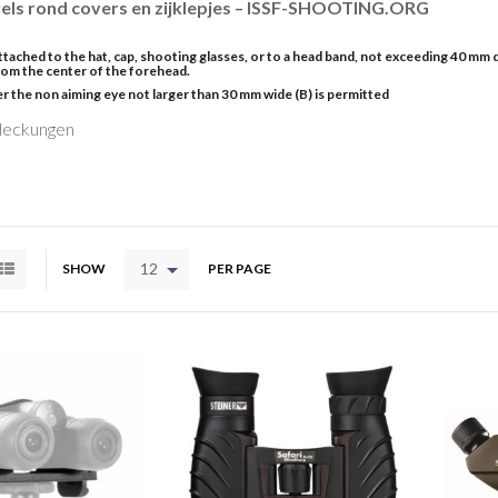
gels rond covers en zijklepjes – ISSF-SHOOTING.ORG
attached to the hat, cap, shooting glasses, or to a head band, not exceeding 40 mm
from the center of the forehead.
er the non aiming eye not larger than 30 mm wide (B) is permitted
12
SHOW
PER PAGE