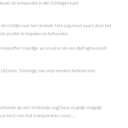
vast de lenspositie in alle richtingen kunt
de richtlijn naar het doelwit. Het oog moet exact door het
este positie te bepalen en behouden.
/reiskoffer. Handige accesoires als een diafragma en/of
tool (42mm). Sommige van onze merken hebben een
htende als niet-richtende oog) best zo gelijk mogelijk
s je best een mat transparante cover….