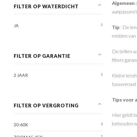
Algemeen :
FILTER OP WATERDICHT
aanpassen/in
1
JA
Tip
: De len
midden van d
De brillen w
FILTER OP GARANTIE
filters gara
1
Kleine lens
2 JAAR
tussenmaat 
Tips voor 
FILTER OP VERGROTING
Hier geldt h
behouden wo
2
20-60X
1