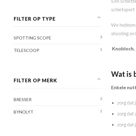
Een schietbr
schietsport 
FILTER OP TYPE
We hebben da
shooting en 
3
SPOTTING SCOPE
Knobloch, 
1
TELESCOOP
Wat is 
FILTER OP MERK
Enkele nutt
2
BRESSER
zorg dat 
1
BYNOLYT
zorg dat 
zorg dat 