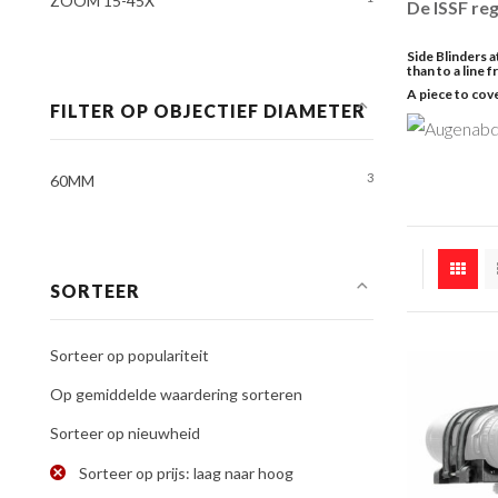
ZOOM 15-45X
De ISSF re
Side Blinders 
than to a line 
A piece to cov
FILTER OP OBJECTIEF DIAMETER
3
60MM
SORTEER
Sorteer op populariteit
Op gemiddelde waardering sorteren
Sorteer op nieuwheid
Sorteer op prijs: laag naar hoog