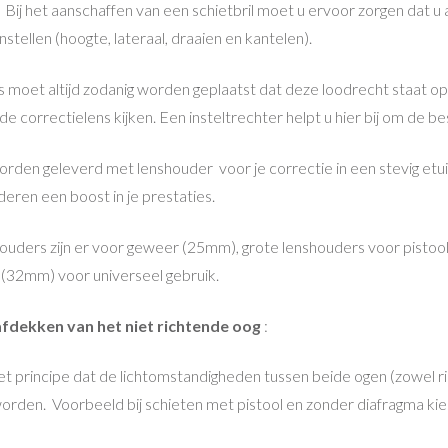
Bij het aanschaffen van een schietbril moet u ervoor zorgen dat u al
stellen (hoogte, lateraal, draaien en kantelen).
s moet altijd zodanig worden geplaatst dat deze loodrecht staat op 
e correctielens kijken. Een insteltrechter helpt u hier bij om de b
orden geleverd met lenshouder voor je correctie in een stevig etui
nderen een boost in je prestaties.
houders zijn er voor geweer (25mm), grote lenshouders voor pis
(32mm) voor universeel gebruik.
afdekken van het niet richtende oog
:
et principe dat de lichtomstandigheden tussen beide ogen (zowel ric
rden. Voorbeeld bij schieten met pistool en zonder diafragma kie