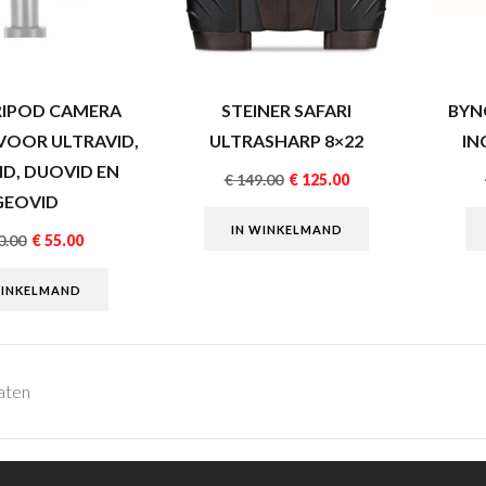
RIPOD CAMERA
STEINER SAFARI
BYN
VOOR ULTRAVID,
ULTRASHARP 8×22
IN
ID, DUOVID EN
€
149.00
€
125.00
GEOVID
IN WINKELMAND
0.00
€
55.00
WINKELMAND
taten