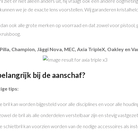
il ziet er niet alleen anders uit, hij vraagt ook een andere oogmet
kunnen we je de exacte lens voorstellen. Wij garanderen kristalheld
n ook alle grote merken op voorraad en dat zowel voor pistool, gew
kruisboog.
Pilla, Champion, Jäggi Nova, MEC, Axia TripleX, Oakley en Var
belangrijk bij de aanschaf?
ige tips:
je bril kan worden bijgesteld voor alle disciplines en voor alle houdin
zowel de bril als alle onderdelen verstelbaar zijn en stevig vastgez
je schietbril kan voorzien worden van de nodige accessoires als inst