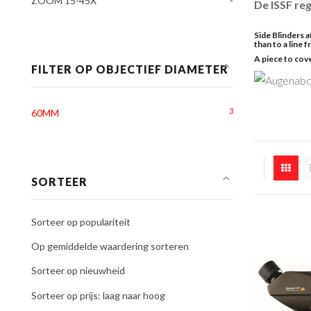
ZOOM 15-45X
De ISSF re
Side Blinders 
than to a line 
A piece to cov
FILTER OP OBJECTIEF DIAMETER
3
60MM
SORTEER
Sorteer op populariteit
Op gemiddelde waardering sorteren
Sorteer op nieuwheid
Sorteer op prijs: laag naar hoog