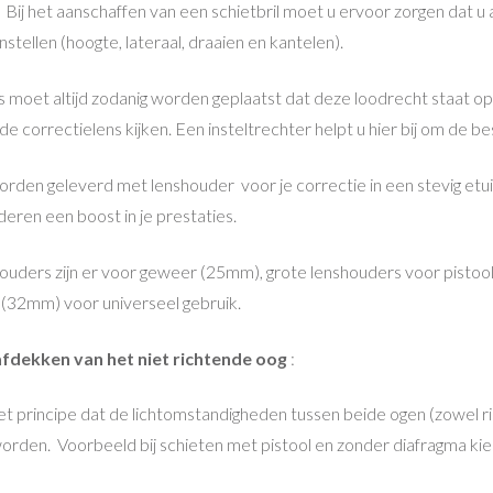
Bij het aanschaffen van een schietbril moet u ervoor zorgen dat u al
stellen (hoogte, lateraal, draaien en kantelen).
s moet altijd zodanig worden geplaatst dat deze loodrecht staat op 
e correctielens kijken. Een insteltrechter helpt u hier bij om de b
orden geleverd met lenshouder voor je correctie in een stevig etui
nderen een boost in je prestaties.
houders zijn er voor geweer (25mm), grote lenshouders voor pis
(32mm) voor universeel gebruik.
afdekken van het niet richtende oog
:
et principe dat de lichtomstandigheden tussen beide ogen (zowel ric
rden. Voorbeeld bij schieten met pistool en zonder diafragma kie