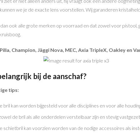
il ziet er niet alleen anders uit, hij vraagt ook een andere oogmet
kunnen we je de exacte lens voorstellen. Wij garanderen kristalheld
n ook alle grote merken op voorraad en dat zowel voor pistool, gew
kruisboog.
Pilla, Champion, Jäggi Nova, MEC, Axia TripleX, Oakley en Var
belangrijk bij de aanschaf?
ige tips:
je bril kan worden bijgesteld voor alle disciplines en voor alle houdin
zowel de bril als alle onderdelen verstelbaar zijn en stevig vastgez
je schietbril kan voorzien worden van de nodige accessoires als inst