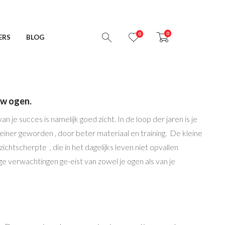
0
0
ERS
BLOG
uw ogen.
an je succes is namelijk goed zicht. In de loop der jaren is je
einer geworden , door beter materiaal en training. De kleine
 zichtscherpte , die in het dagelijks leven niet opvallen
 verwachtingen ge-eist van zowel je ogen als van je