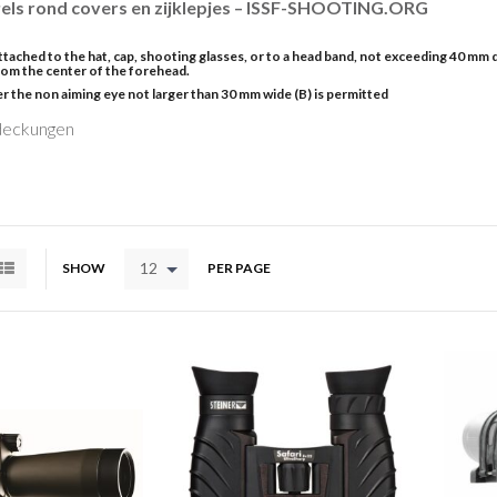
gels rond covers en zijklepjes – ISSF-SHOOTING.ORG
attached to the hat, cap, shooting glasses, or to a head band, not exceeding 40 mm
from the center of the forehead.
er the non aiming eye not larger than 30 mm wide (B) is permitted
12
SHOW
PER PAGE