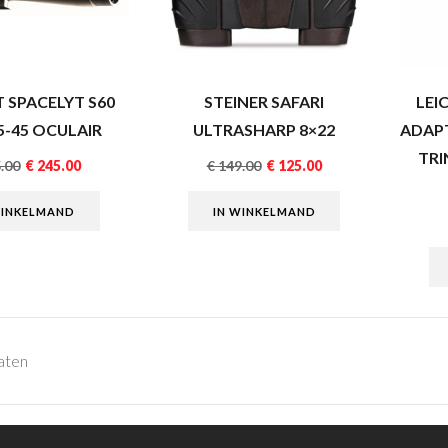
 SPACELYT S60
STEINER SAFARI
LEI
15-45 OCULAIR
ULTRASHARP 8×22
ADAPT
TRI
.00
€
245.00
€
149.00
€
125.00
WINKELMAND
IN WINKELMAND
taten