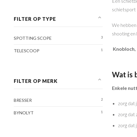
Een schietbr
schietsport 
FILTER OP TYPE
We hebben da
shooting en 
3
SPOTTING SCOPE
Knobloch, 
1
TELESCOOP
Wat is 
FILTER OP MERK
Enkele nutt
2
BRESSER
zorg dat 
1
BYNOLYT
zorg dat 
zorg dat 