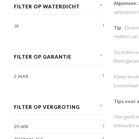
Algemeen :
FILTER OP WATERDICHT
aanpassen/in
1
JA
Tip
: De len
midden van d
De brillen w
FILTER OP GARANTIE
filters gara
1
Kleine lens
2 JAAR
tussenmaat 
Tips voor 
FILTER OP VERGROTING
Hier geldt h
behouden wo
2
20-60X
1