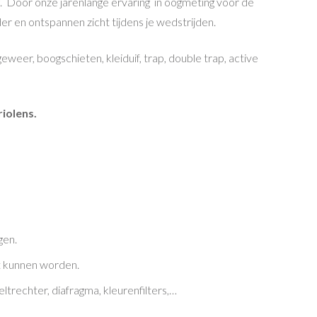
ing. Door onze jarenlange ervaring in oogmeting voor de
er en ontspannen zicht tijdens je wedstrijden.
eer, boogschieten, kleiduif, trap, double trap, active
iolens.
gen.
et kunnen worden.
eltrechter, diafragma, kleurenfilters,…