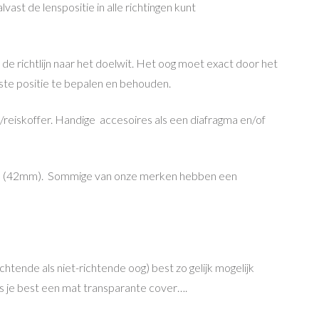
vast de lenspositie in alle richtingen kunt
de richtlijn naar het doelwit. Het oog moet exact door het
este positie te bepalen en behouden.
/reiskoffer. Handige accesoires als een diafragma en/of
tool (42mm). Sommige van onze merken hebben een
htende als niet-richtende oog) best zo gelijk mogelijk
s je best een mat transparante cover….