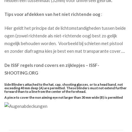
hebben een tussenmaat (32mm) voor universeel gebruik.
Tips voor afdekken van het niet richtende oog
:
Hier geldt het principe dat de lichtomstandigheden tussen beide
ogen (zowel richtende als niet-richtende oog) best zo gelijk
mogelijk behouden worden. Voorbeeld bij schieten met pistool
en zonder diafragma kies je best een mat transparante cover….
De ISSF regels rond covers en zijklepjes – ISSF-
SHOOTING.ORG
Side Blinders attached to the hat, cap, shooting glasses, or to a head band, not
exceeding 40 mm deep (A) are permitted. These blinders must not extend further
forward than to a line from the center of the forehead.
A piece to cover the non aiming eye not larger than 30 mm wide (B) is permitted