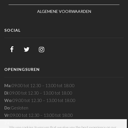
ALGEMENE VOORWAARDEN
SOCIAL
OPENINGSUREN
Ma
:
09.00 tot 12.30 – 13.00 tot 18.00
Di
:
09.00 tot 12.30 – 13.00 tot 18.00
Wo
:
09.00 tot 12.30 – 13.00 tot 18.00
Do
:
Gesloten
Vr
:
09.00 tot 12.30 – 13.00 tot 18.00
Za
:
09.00 tot 17.00
We use cookies to ensure that we give you the best experience on our